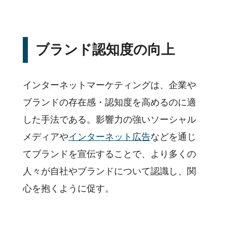
デジタルマーケティング
ツールの効果的な活用法
基本用語
ブランド認知度の向上
活用事例
顧客分析手法
インターネットマーケティングは、企業や
イベント
ブランドの存在感・認知度を高めるのに適
主な機能
した手法である。影響力の強いソーシャル
サポート
メディアや
インターネット広告
などを通じ
料金
てブランドを宣伝することで、より多くの
企業様活用事例
人々が自社やブランドについて認識し、関
お役立ち資料
心を抱くように促す。
セミナー・イベント
私たちについて