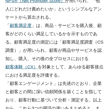
NPS®（Net Promoter Score）
が用いられ、「他
イベント
人にどれだけ薦めたいか」というシンプルなアン
主な機能
ケートから算出される。
サポート
「
顧客満足度
」は、商品・サービスを購入後、顧
料金
客がどのくらい満足しているかを示すものであ
企業様活用事例
る。顧客満足度の測定には「顧客満足度調査（CS
お役立ち資料
調査）」が用いられ、顧客が商品やサービスを認
セミナー・イベント
知し、購入、その後の全プロセスにおける
私たちについて
顧客体験（CX）
を対象として、あらゆる顧客接点
における満足度を評価する。
「顧客エンゲージメント」は先述のとおり、企業
と顧客との間に深い信頼関係を築くことを指して
おり、顧客行動に基づいて分析・測定する。以上
から、これら3つの用語の違いをまとめると、ま