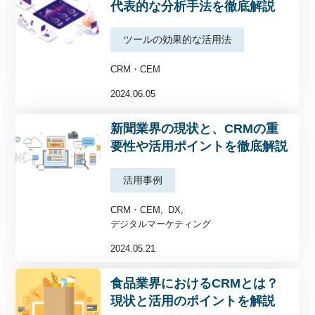
代表的な分析手法を徹底解説
ツールの効果的な活用法
CRM・CEM
デジタルマーケティング
2024.06.05
ツールの効果的な活用法
新聞業界の現状と、CRMの重
基本用語
要性や活用ポイントを徹底解説
活用事例
顧客分析手法
活用事例
イベント
CRM・CEM
DX
デジタルマーケティング
主な機能
2024.05.21
サポート
料金
食品業界におけるCRMとは？
企業様活用事例
現状と活用のポイントを解説