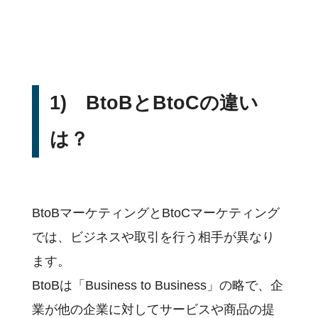
デジタルマーケティング
ツールの効果的な活用法
基本用語
活用事例
1) BtoBとBtoCの違い
顧客分析手法
イベント
は？
主な機能
サポート
料金
BtoBマーケティングとBtoCマーケティング
企業様活用事例
では、ビジネスや取引を行う相手が異なり
お役立ち資料
ます。
セミナー・イベント
BtoBは「Business to Business」の略で、企
私たちについて
業が他の企業に対してサービスや商品の提