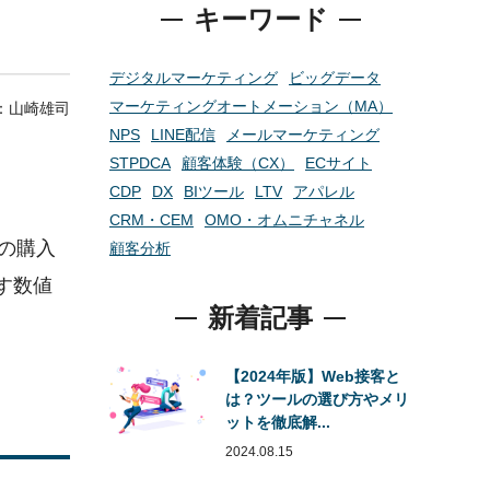
キーワード
デジタルマーケティング
ビッグデータ
マーケティングオートメーション（MA）
r：
山崎雄司
NPS
LINE配信
メールマーケティング
STPDCA
顧客体験（CX）
ECサイト
CDP
DX
BIツール
LTV
アパレル
CRM・CEM
OMO・オムニチャネル
品の購入
顧客分析
す数値
新着記事
【2024年版】Web接客と
は？ツールの選び方やメリ
ットを徹底解...
2024.08.15