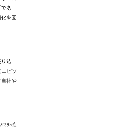
要であ
適化を図
盛り込
発エピソ
て自社や
VRを確