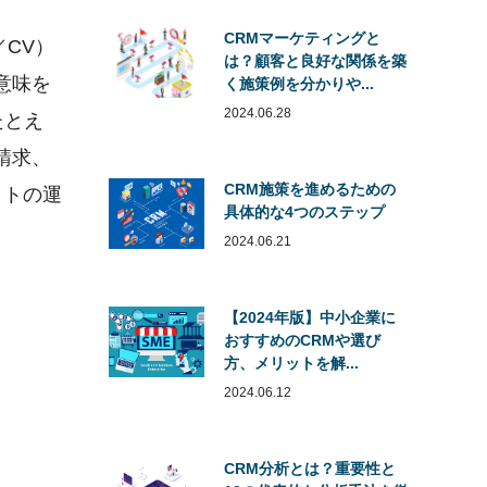
CRMマーケティングと
CV）
は？顧客と良好な関係を築
意味を
く施策例を分かりや...
2024.06.28
たとえ
請求、
CRM施策を進めるための
イトの運
具体的な4つのステップ
2024.06.21
【2024年版】中小企業に
おすすめのCRMや選び
方、メリットを解...
2024.06.12
CRM分析とは？重要性と