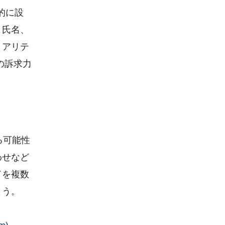
的に設
。氏名、
リアリテ
の訴求力
る可能性
わせなど
ドを複数
よう。