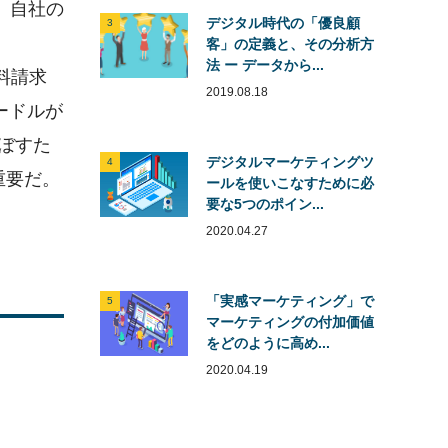
。自社の
デジタル時代の「優良顧
3
客」の定義と、その分析方
法 ー データから...
料請求
2019.08.18
ードルが
ぼすた
デジタルマーケティングツ
4
重要だ。
ールを使いこなすために必
要な5つのポイン...
2020.04.27
「実感マーケティング」で
5
マーケティングの付加価値
をどのように高め...
2020.04.19