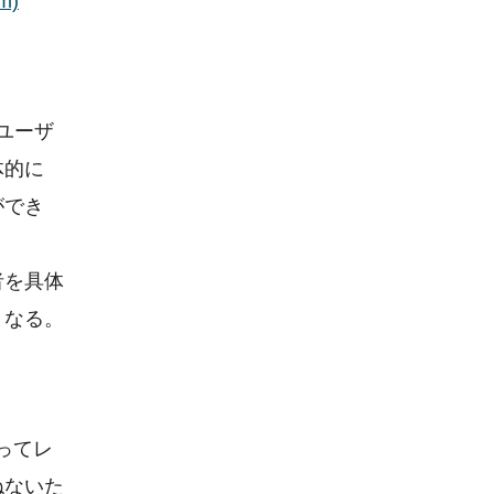
m)
ユーザ
体的に
ができ
者を具体
となる。
ってレ
ねないた