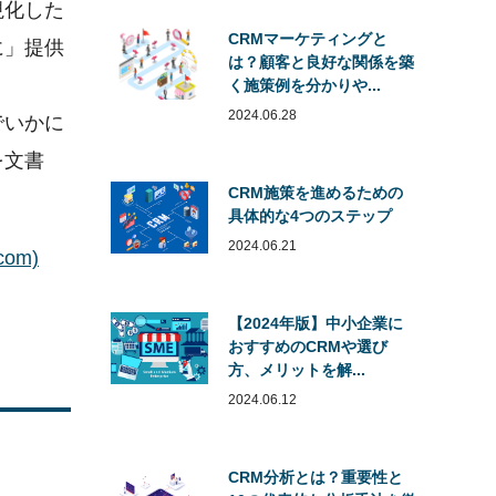
視化した
CRMマーケティングと
に」提供
は？顧客と良好な関係を築
く施策例を分かりや...
2024.06.28
でいかに
を文書
CRM施策を進めるための
具体的な4つのステップ
2024.06.21
om)
【2024年版】中小企業に
おすすめのCRMや選び
方、メリットを解...
2024.06.12
CRM分析とは？重要性と