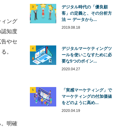
デジタル時代の「優良顧
3
客」の定義と、その分析方
法 ー データから...
ティング
2019.08.18
の認知度
広告やセ
デジタルマーケティングツ
4
きる。
ールを使いこなすために必
要な5つのポイン...
2020.04.27
「実感マーケティング」で
5
マーケティングの付加価値
をどのように高め...
2020.04.19
る。明確