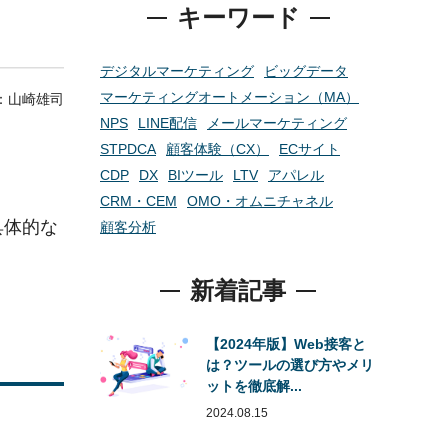
キーワード
デジタルマーケティング
ビッグデータ
マーケティングオートメーション（MA）
r：
山崎雄司
NPS
LINE配信
メールマーケティング
STPDCA
顧客体験（CX）
ECサイト
CDP
DX
BIツール
LTV
アパレル
CRM・CEM
OMO・オムニチャネル
具体的な
顧客分析
新着記事
【2024年版】Web接客と
は？ツールの選び方やメリ
ットを徹底解...
2024.08.15