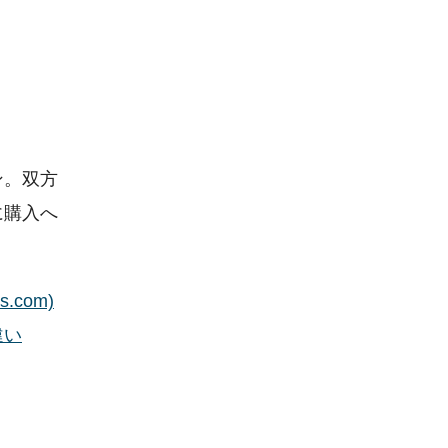
ン。双方
に購入へ
com)
違い