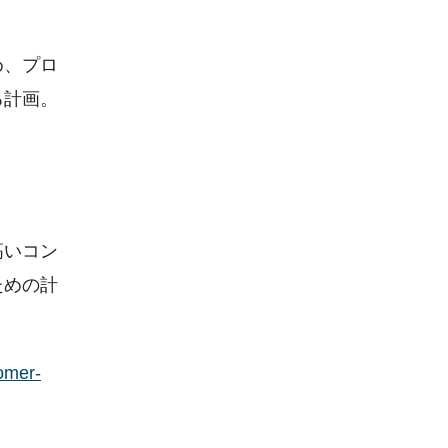
め、プロ
る計画。
高いコン
ための計
er-