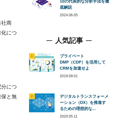
10の代表的な分析手法を徹
底解説
2024.06.05
自社商
確化につ
人気記事
プライベート
1
DMP（CDP）を活用して
CRMを加速せよ
2019.09.01
配分につ
確保と無
デジタルトランスフォーメ
2
ーション（DX）を推進す
るための理想的な...
2020.05.11