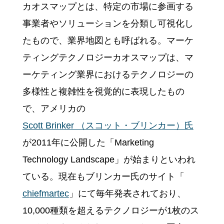
デジタルマーケティング
カオスマップとは、特定の市場に参画する
ツールの効果的な活用法
事業者やソリューションを分類し可視化し
基本用語
たもので、業界地図とも呼ばれる。マーケ
活用事例
ティングテクノロジーカオスマップは、マ
顧客分析手法
ーケティング業界におけるテクノロジーの
イベント
多様性と複雑性を視覚的に表現したもの
主な機能
で、アメリカの
サポート
Scott Brinker （スコット・ブリンカー）氏
料金
が2011年に公開した「Marketing
企業様活用事例
Technology Landscape」が始まりといわれ
お役立ち資料
ている。現在もブリンカー氏のサイト「
セミナー・イベント
chiefmartec
」にて毎年発表されており、
私たちについて
10,000種類を超えるテクノロジーが1枚のス