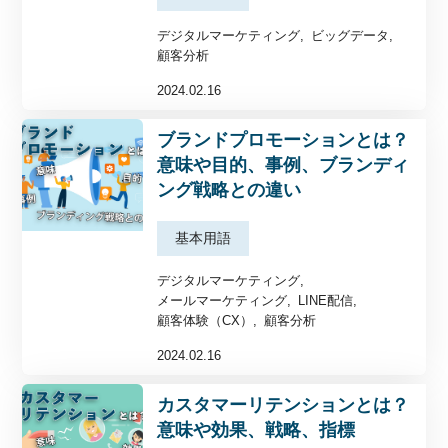
企業様活用事例
デジタルマーケティング
ビッグデータ
顧客分析
お役立ち資料
2024.02.16
セミナー・イベント
私たちについて
ブランドプロモーションとは？
意味や目的、事例、ブランディ
ング戦略との違い
基本用語
デジタルマーケティング
メールマーケティング
LINE配信
顧客体験（CX）
顧客分析
2024.02.16
カスタマーリテンションとは？
意味や効果、戦略、指標