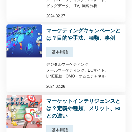
ビッグデータ
LTV
顧客分析
2024.02.27
マーケティングキャンペーンと
は？目的や手法、種類、事例
基本用語
デジタルマーケティング
ツールの効果的な活用法
デジタルマーケティング
メールマーケティング
ECサイト
基本用語
LINE配信
OMO・オムニチャネル
活用事例
2024.02.26
顧客分析手法
マーケットインテリジェンスと
イベント
は？定義や種類、メリット、BI
主な機能
との違い
サポート
基本用語
料金