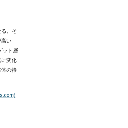
なる。そ
が高い
ーゲット層
速に変化
媒体の特
com)