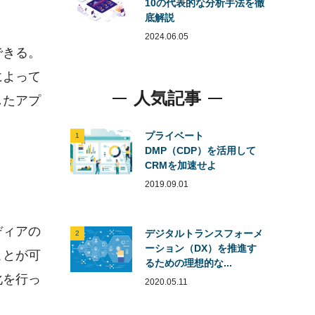
10の代表的な分析手法を徹
底解説
2024.06.05
できる。
によって
人気記事
したアプ
プライベート
1
DMP（CDP）を活用して
CRMを加速せよ
2019.09.01
ディアの
デジタルトランスフォーメ
2
ーション（DX）を推進す
ことが可
るための理想的な...
化を行っ
2020.05.11