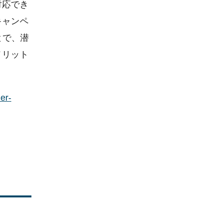
対応でき
キャンペ
とで、潜
メリット
r-