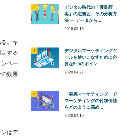
デジタル時代の「優良顧
3
客」の定義と、その分析方
法 ー データから...
2019.08.18
ある。キ
デジタルマーケティングツ
4
測定する
ールを使いこなすために必
ャンペー
要な5つのポイン...
2020.04.27
ンの効果
「実感マーケティング」で
5
マーケティングの付加価値
をどのように高め...
2020.04.19
ーンはデ