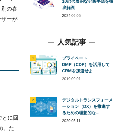
10の代表的な分析手法を徹
底解説
り別の参
2024.06.05
ーザーが
人気記事
プライベート
1
DMP（CDP）を活用して
CRMを加速せよ
2019.09.01
デジタルトランスフォーメ
2
ーション（DX）を推進す
るための理想的な...
ごとに回
2020.05.11
め、た