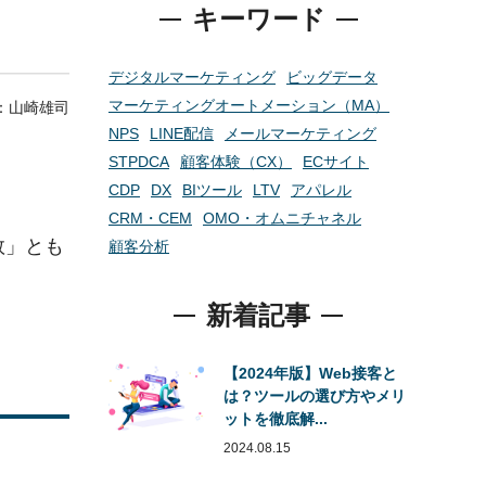
キーワード
デジタルマーケティング
ビッグデータ
マーケティングオートメーション（MA）
r：
山崎雄司
NPS
LINE配信
メールマーケティング
STPDCA
顧客体験（CX）
ECサイト
CDP
DX
BIツール
LTV
アパレル
CRM・CEM
OMO・オムニチャネル
数」とも
顧客分析
新着記事
【2024年版】Web接客と
は？ツールの選び方やメリ
ットを徹底解...
2024.08.15