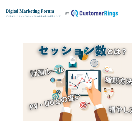
セッション数とは？計測ルールやP
TOP
基本用語