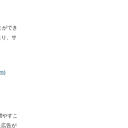
とができ
たり、サ
m)
増やすこ
た広告が