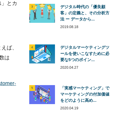
1」とカ
デジタル時代の「優良顧
3
客」の定義と、その分析方
法 ー データから...
2019.08.18
とえば、
デジタルマーケティングツ
4
ールを使いこなすために必
数は
要な5つのポイン...
2020.04.27
mer-
「実感マーケティング」で
5
マーケティングの付加価値
をどのように高め...
2020.04.19