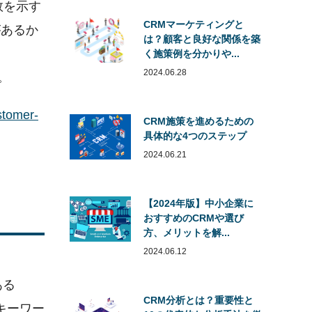
数を示す
CRMマーケティングと
があるか
は？顧客と良好な関係を築
く施策例を分かりや...
2024.06.28
。
mer-
CRM施策を進めるための
具体的な4つのステップ
2024.06.21
【2024年版】中小企業に
おすすめのCRMや選び
方、メリットを解...
2024.06.12
ある
CRM分析とは？重要性と
キーワー