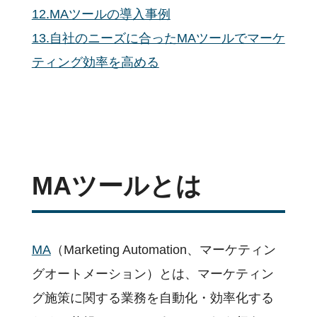
デジタルマーケティング
12.MAツールの導入事例
ツールの効果的な活用法
13.自社のニーズに合ったMAツールでマーケ
基本用語
ティング効率を高める
活用事例
顧客分析手法
イベント
主な機能
サポート
MAツールとは
料金
企業様活用事例
お役立ち資料
MA
（Marketing Automation、マーケティン
セミナー・イベント
グオートメーション）とは、マーケティン
私たちについて
グ施策に関する業務を自動化・効率化する