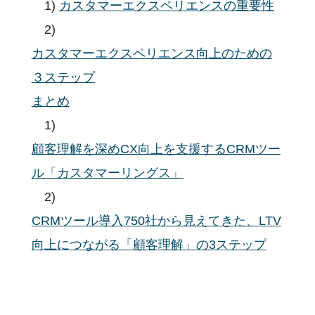
1)
カスタマーエクスペリエンスの重要性
デジタルマーケティング
2)
ツールの効果的な活用法
カスタマーエクスペリエンス向上のための
基本用語
３ステップ
活用事例
まとめ
顧客分析手法
1)
イベント
顧客理解を深めCX向上を支援するCRMツー
主な機能
ル「カスタマーリングス」
サポート
料金
2)
企業様活用事例
CRMツール導入750社から見えてきた、LTV
お役立ち資料
向上につながる「顧客理解」の3ステップ
セミナー・イベント
私たちについて