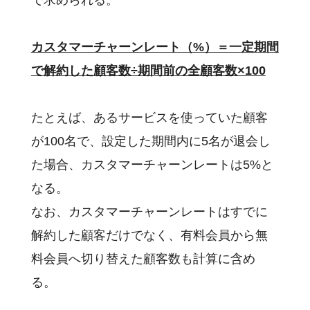
で求められる。
デジタルマーケティング
ツールの効果的な活用法
カスタマーチャーンレート（%）＝一定期間
基本用語
で解約した顧客数÷期間前の全顧客数×100
活用事例
顧客分析手法
たとえば、あるサービスを使っていた顧客
イベント
が100名で、設定した期間内に5名が退会し
主な機能
た場合、カスタマーチャーンレートは5%と
サポート
なる。
料金
なお、カスタマーチャーンレートはすでに
企業様活用事例
解約した顧客だけでなく、有料会員から無
お役立ち資料
料会員へ切り替えた顧客数も計算に含め
セミナー・イベント
る。
私たちについて