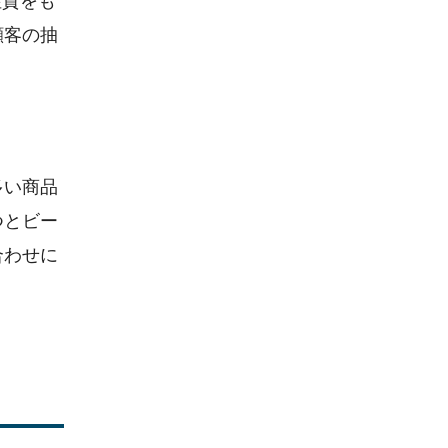
性質をも
顧客の抽
多い商品
つとビー
合わせに