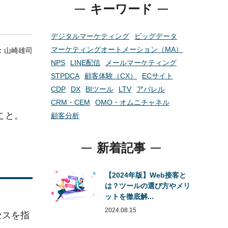
キーワード
デジタルマーケティング
ビッグデータ
マーケティングオートメーション（MA）
r：
山崎雄司
NPS
LINE配信
メールマーケティング
STPDCA
顧客体験（CX）
ECサイト
CDP
DX
BIツール
LTV
アパレル
CRM・CEM
OMO・オムニチャネル
こと。
顧客分析
新着記事
【2024年版】Web接客と
は？ツールの選び方やメリ
ットを徹底解...
2024.08.15
セスを指