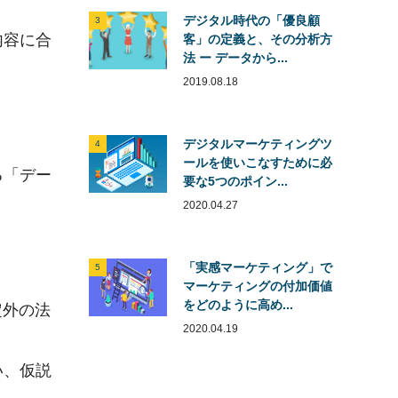
デジタル時代の「優良顧
3
内容に合
客」の定義と、その分析方
法 ー データから...
2019.08.18
デジタルマーケティングツ
4
ールを使いこなすために必
る「デー
要な5つのポイン...
2020.04.27
「実感マーケティング」で
5
マーケティングの付加価値
をどのように高め...
定外の法
2020.04.19
い、仮説