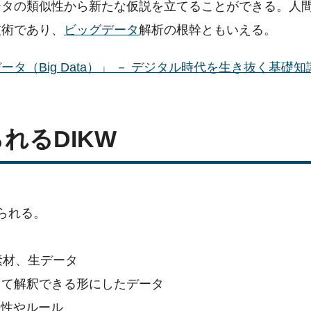
ータの類似性から新たな仮説を立てることができる。人
技術であり、
ビッグデータ
解析の根幹ともいえる。
（Big Data）」 － デジタル時代を生き抜く基礎知
れるDIKW
られる。
素材、生データ
イズして解釈できる形にしたデータ
則性やルール